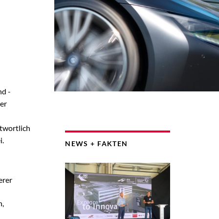
nd -
ter
twortlich
i.
NEWS + FAKTEN
erer
n,