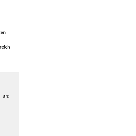
ten
reich
 an: