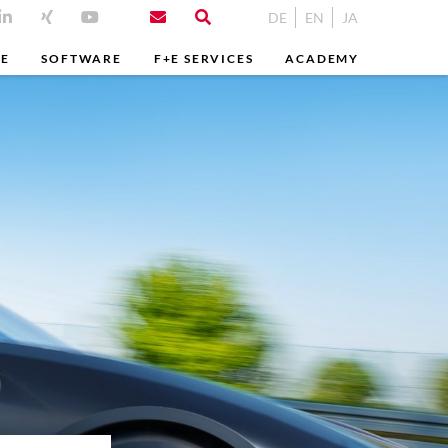
DE
EN
JA
ME
SOFTWARE
F+E SERVICES
ACADEMY