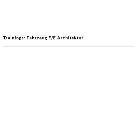
Trainings: Fahrzeug E/E Architektur
Trainings: Elektrischer Antriebsstrang