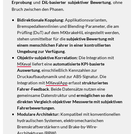
Erprobung
und
DiL-basierter subjektiver Bewertung
, ohne
Bruch zwischen den Phasen.
Bidirektionale Kopplung:
Applikationsvarianten,
Bremspedalkennlinien und Blending-Parameter, die am
Prüfling (DuT) auf dem MXbrakeHiL eingestellt werden,
stehen unmittelbar für die
subjektive Bewertung mit
einem menschlichen Fahrer in einer kontrollierten
Umgebung zur Verfügung
.
Objektiv-subjektive Korrelation:
Die Integration mit
MXeval
liefert eine
automatisierte KPI-basierte
Auswertung
, einschließlich Kennzahlen zur
Druckaufbaudynamik und zur ABS-Signatur. Die
Integration mit
MXevalApp
erfasst
strukturiertes
Fahrer-Feedback
. Beide Datensätze nutzen eine
gemeinsame Datenstruktur und
ermöglichen so den
direkten Vergleich objektiver Messwerte mit subjektiven
Fahrerbewertungen
.
Modulare Architektur:
Kompatibel mit konventionellen
hydraulischen Systemen, elektromechanischen
Bremskraftverstärkern und Brake-by-Wire-
Architekturen (BBW).