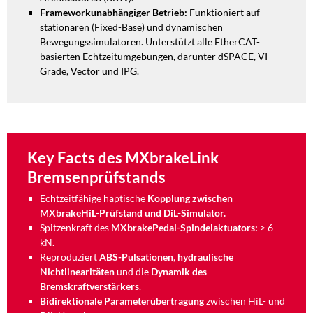
Frameworkunabhängiger Betrieb:
Funktioniert auf
stationären (Fixed-Base) und dynamischen
Bewegungssimulatoren. Unterstützt alle EtherCAT-
basierten Echtzeitumgebungen, darunter dSPACE, VI-
Grade, Vector und IPG.
Key Facts des MXbrakeLink
Bremsenprüfstands
Echtzeitfähige haptische
Kopplung zwischen
MXbrakeHiL-Prüfstand und DiL-Simulator.
Spitzenkraft des
MXbrakePedal-Spindelaktuators:
> 6
kN.
Reproduziert
ABS-Pulsationen
,
hydraulische
Nichtlinearitäten
und die
Dynamik des
Bremskraftverstärkers
.
Bidirektionale Parameterübertragung
zwischen HiL- und