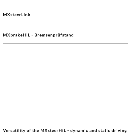
MXsteerLink
MXbrakeHiL - Bremsenprüfstand
Versatility of the MXsteerHiL - dynamic and static driving
simulator
5 Gründe, warum Sie das MXsteerHiL für Ihre
Lenkungsentwicklung benötigen
IMPRESSUM
DATENSCHUTZERKLÄRUNG
COOKIE EINSTELLUNGEN