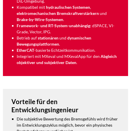
DiL-Umgebung.
Kompatibel mit
hydraulischen Systemen
,
elektromechanischen Bremskraftverstärkern
und
Brake-by-Wire-Systemen
.
Framework- und RT-System-unabhängig:
dSPACE, VI-
Grade, Vector, IPG.
Betrieb auf
stationären
und
dynamischen
Bewegungsplattformen
.
EtherCAT
-basierte Echtzeitkommunikation.
Integriert mit MXeval und MXevalApp für den
Abgleich
objektiver und subjektiver Daten
.
Vorteile für den
Entwicklungsingenieur
Die subjektive Bewertung des Bremsgefühls wird früher
im Entwicklungszyklus möglich, bevor ein physisches