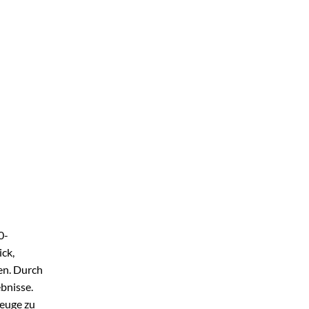
0-
ick,
en. Durch
bnisse.
zeuge zu
tisiertes