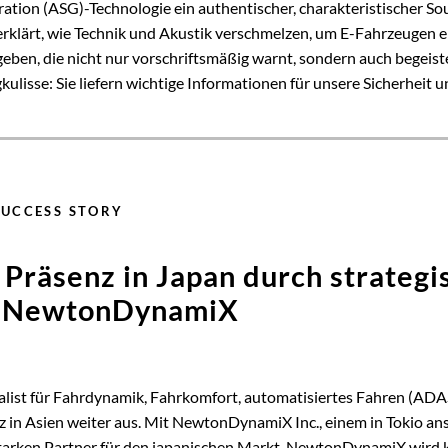
ation (ASG)-Technologie ein authentischer, charakteristischer So
erklärt, wie Technik und Akustik verschmelzen, um E-Fahrzeugen e
eben, die nicht nur vorschriftsmäßig warnt, sondern auch begeiste
lisse: Sie liefern wichtige Informationen für unsere Sicherheit 
UCCESS STORY
Präsenz in Japan durch strategi
t NewtonDynamiX
list für Fahrdynamik, Fahrkomfort, automatisiertes Fahren (AD
 in Asien weiter aus. Mit NewtonDynamiX Inc., einem in Tokio an
rken Partner für den japanischen Markt. NewtonDynamiX wird k