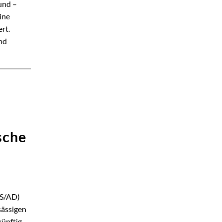
und –
ine
rt.
und
sche
AS/AD)
sässigen
ünftig