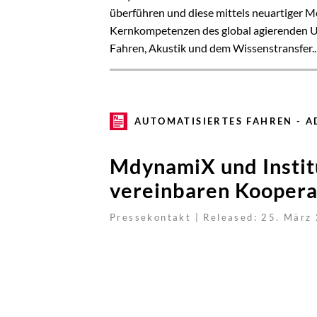
MdynamiX und Instit
vereinbaren Koopera
Pressekontakt | Released: 25. März
München, 25.03.2024 – MdynamiX, innovativ
Partnerschaft mit dem kürzlich gegründete
angewandte Wissenschaften München beka
Forschungsprojekte konzentrieren. Die Par
das Institut Zugang zu einem breiteren In
Bereich Transportation Design von Bedeut
Die Studierenden profitieren davon, da si
Möglichkeit, gemeinsam an neuen Technolog
Contact:
Eva Wüstum
eva.wues