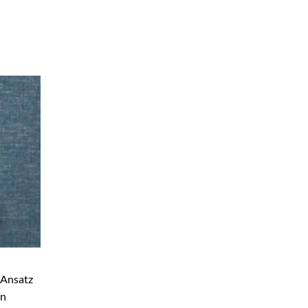
 Ansatz
rn