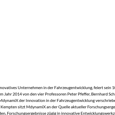
novatives Unternehmen in der Fahrzeugentwicklung, feiert sein 1
im Jahr 2014 von den vier Professoren Peter Pfeffer, Bernhard Sch
h MdynamiX der Innovation in der Fahrzeugentwicklung verschrieb
Kempten sitzt MdynamiX an der Quelle aktueller Forschungserge
den, Forschungsergebnisse zügig in innovative Entwicklungswerk
ethoden in die Prozesse der Fahrzeugindustrie einzubringen. Die
nternehmens erstrecken sich über Fahrdynamik, Lenkung, automa
.…
ADAS/AD | NEWS