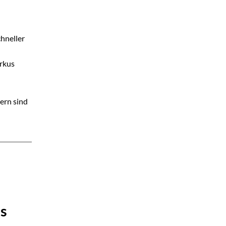
hneller
arkus
ern sind
es