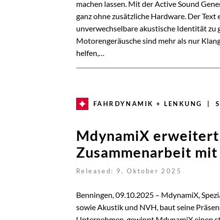
machen lassen. Mit der Active Sound Gener
ganz ohne zusätzliche Hardware. Der Text 
unverwechselbare akustische Identität zu g
Motorengeräusche sind mehr als nur Klangku
helfen,…
FAHRDYNAMIK + LENKUNG | S
MdynamiX erweitert 
Zusammenarbeit mi
Released: 9. Oktober 2025
Benningen, 09.10.2025 – MdynamiX, Spezia
sowie Akustik und NVH, baut seine Präsenz
Unternehmen, gewinnt MdynamiX einen sta