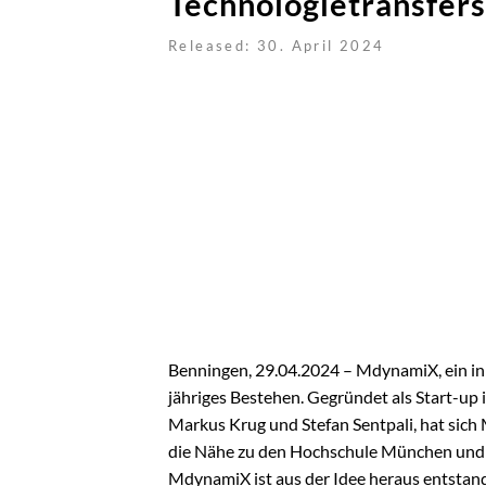
Technologietransfers
Released: 30. April 2024
Benningen, 29.04.2024 – MdynamiX, ein in
jähriges Bestehen. Gegründet als Start-up 
Markus Krug und Stefan Sentpali, hat sic
die Nähe zu den Hochschule München und 
MdynamiX ist aus der Idee heraus entstan
überführen und diese mittels neuartiger M
Kernkompetenzen des global agierenden U
Fahren, Akustik und dem Wissenstransfer
AUTOMATISIERTES FAHREN - 