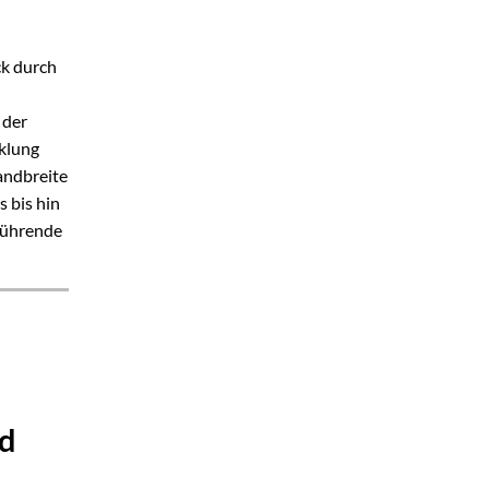
ck durch
 der
klung
andbreite
s bis hin
 führende
nd