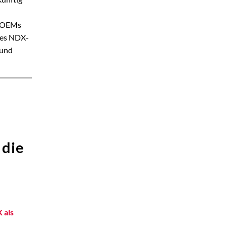
e OEMs
des NDX-
 und
 die
 als