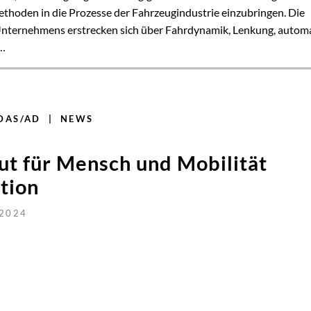
ut für Mensch und Mobilität
tion
 2024
er Entwickler in der Automobilindustrie, gibt die neue strategi
n Institut für Mensch und Mobilität (IMM) der Hochschule für
nnt. Diese Zusammenarbeit wird sich auf zukunftsweisende
tnerschaft bietet vielfältige Chancen. Durch die Zusammenarbeit 
dustrienetzwerk. Für MdynamiX ist die im IMM angesiedelte Exper
ung. Zudem wird die Bindung zu den Hochschulstudierenden inten
e praktische Erfahrungen sammeln können. Beide Partner haben di
ien zu arbeiten, Synergie-Effekte zu…
tum@mdynamix.de