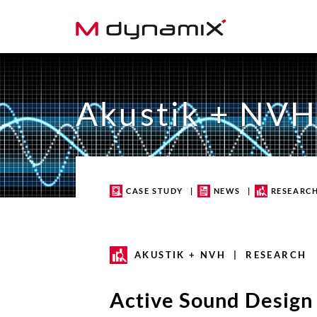
Skip
to
content
Akustik + NV
CASE STUDY
NEWS
RESEARC
AKUSTIK + NVH | RESEARCH
Active Sound Design