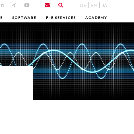
DE
EN
JA
ME
SOFTWARE
F+E SERVICES
ACADEMY