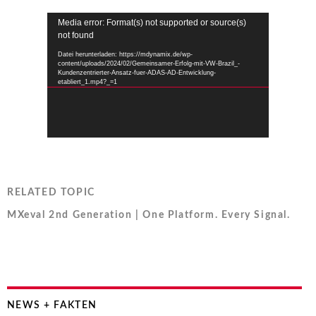
Video-
Media error: Format(s) not supported or source(s)
Player
not found
Datei herunterladen: https://mdynamix.de/wp-
content/uploads/2024/02/Gemeinsamer-Erfolg-mit-VW-Brazil_-
Kundenzentrierter-Ansatz-fuer-ADAS-AD-Entwicklung-
etabliert_1.mp4?_=1
RELATED TOPIC
MXeval 2nd Generation | One Platform. Every Signal.
NEWS + FAKTEN