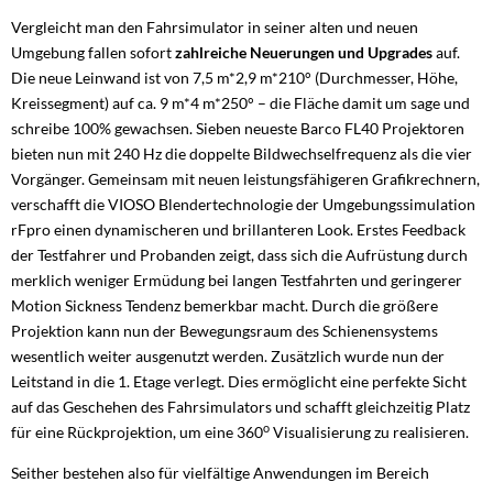
Vergleicht man den Fahrsimulator in seiner alten und neuen
Umgebung fallen sofort
zahlreiche Neuerungen und Upgrades
auf.
Die neue Leinwand ist von 7,5 m*2,9 m*210° (Durchmesser, Höhe,
Kreissegment) auf ca. 9 m*4 m*250° – die Fläche damit um sage und
schreibe 100% gewachsen. Sieben neueste Barco FL40 Projektoren
bieten nun mit 240 Hz die doppelte Bildwechselfrequenz als die vier
Vorgänger. Gemeinsam mit neuen leistungsfähigeren Grafikrechnern,
verschafft die VIOSO Blendertechnologie der Umgebungssimulation
rFpro einen dynamischeren und brillanteren Look. Erstes Feedback
der Testfahrer und Probanden zeigt, dass sich die Aufrüstung durch
merklich weniger Ermüdung bei langen Testfahrten und geringerer
Motion Sickness Tendenz bemerkbar macht. Durch die größere
Projektion kann nun der Bewegungsraum des Schienensystems
wesentlich weiter ausgenutzt werden. Zusätzlich wurde nun der
Leitstand in die 1. Etage verlegt. Dies ermöglicht eine perfekte Sicht
auf das Geschehen des Fahrsimulators und schafft gleichzeitig Platz
o
für eine Rückprojektion, um eine 360
Visualisierung zu realisieren.
Seither bestehen also für vielfältige Anwendungen im Bereich