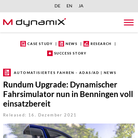
DE
EN
JA
Skip
to
content
CASE STUDY
NEWS
RESEARCH
SUCCESS STORY
AUTOMATISIERTES FAHREN - ADAS/AD | NEWS
Rundum Upgrade: Dynamischer
Fahrsimulator nun in Benningen voll
einsatzbereit
Released: 16. Dezember 2021