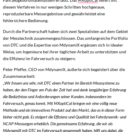
Fahrzeugkoordinatensystem erfasst. Das
MXoptiCal
liefert mit
diesem Verfahren in nur wenigen Schritten hochgenaue,
reproduzierbare Messergebnisse und gewährleistet eine
fehlersichere Bedienung.
Durch die Partnerschaft haben sich zwei Spezialisten auf dem Gebiet
der Messtechnik zusammengeschlossen. Das umfangreiche Portfolio
von DTC und die Expertise von MdynamiX ergänzen sich in idealer
Weise, um Ingenieure bei ihrer täglichen Arbeit zu unterstützen und
die Effizienz im Fahrversuch zu steigern.
Peter Pfeffer, CEO von MdynamiX, äußerte sich begeistert über die
Zusammenarbeit:
„
Wir freuen uns sehr, mit DTC einen Partner im Bereich Messsysteme zu
haben, der den Finger am Puls der Zeit hat und dank langjähriger Erfahrung
die Bedürfnisse und Anforderungen seiner Kunden, insbesondere im
Fahrversuch, genau kennt. Mit MXoptiCal bringen wir eine völlig neue
Methode und ein innovatives Produkt auf den Markt, das es in dieser Form
bisher nicht gab. Es steigert die Effizienz und Qualität bei Fahrdynamik- und
NCAP-Messungen erheblich. Die gemeinsame Erfahrung, die wir als
MdynamiX mit DTC im Fahrversuch gesammelt haben, hilft uns dabei, die