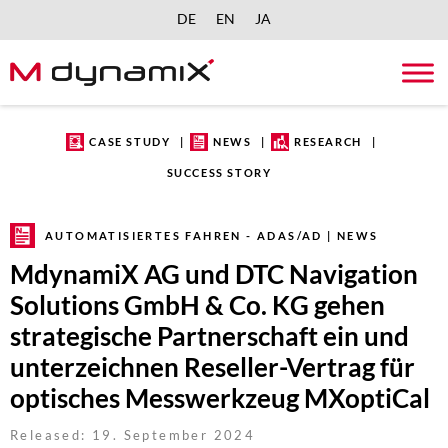
DE
EN
JA
Skip
to
content
CASE STUDY
NEWS
RESEARCH
SUCCESS STORY
AUTOMATISIERTES FAHREN - ADAS/AD | NEWS
MdynamiX AG und DTC Navigation
Solutions GmbH & Co. KG gehen
strategische Partnerschaft ein und
unterzeichnen Reseller-Vertrag für
optisches Messwerkzeug MXoptiCal
Released: 19. September 2024