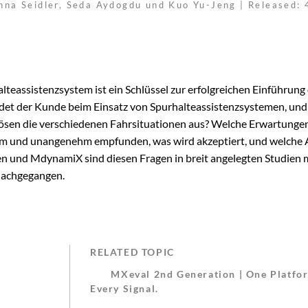
inna Seidler, Seda Aydogdu und Kuo Yu-Jeng | Released: 
lteassistenzsystem ist ein Schlüssel zur erfolgreichen Einführung
et der Kunde beim Einsatz von Spurhalteassistenzsystemen, und
ösen die verschiedenen Fahrsituationen aus? Welche Erwartungen
hm und unangenehm empfunden, was wird akzeptiert, und welche 
n und MdynamiX sind diesen Fragen in breit angelegten Studien 
nachgegangen.
RELATED TOPIC
MXeval 2nd Generation | One Platfo
Every Signal.