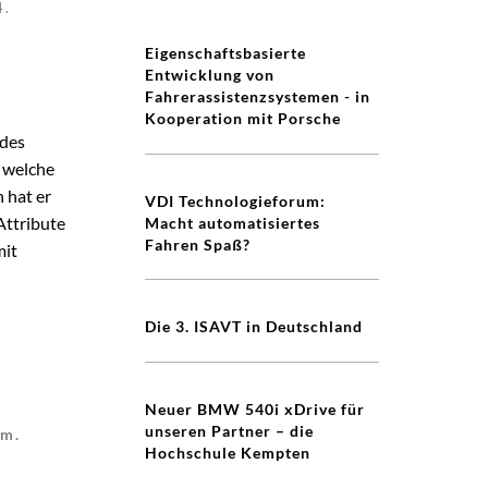
4.
Eigenschaftsbasierte
Entwicklung von
Fahrerassistenzsystemen - in
Kooperation mit Porsche
 des
 welche
 hat er
VDI Technologieforum:
Attribute
Macht automatisiertes
Fahren Spaß?
mit
Die 3. ISAVT in Deutschland
Neuer BMW 540i xDrive für
unseren Partner – die
rm.
Hochschule Kempten