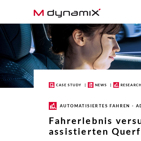
Skip
to
content
CASE STUDY
NEWS
RESEARC
AUTOMATISIERTES FAHREN - A
Fahrerlebnis vers
assistierten Quer