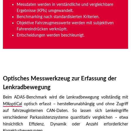
Messdaten werden in verständliche und vergleichbare
Ergebnisse (KPIs) umgewandelt.
Benchmarking nach standardisierten Kriterien.
Objektive Fahrzeugmesswerte werden mit subjektiven
Fahrereindrücken verknüpft.
Entscheidungen werden beschleunigt.
Optisches Messwerkzeug zur Erfassung der
Lenkradbewegung
Beim ADAS-Benchmark wird die Lenkradbewegung vollständig mit
MXoptiCal
optisch erfasst – herstellerunabhängig und ohne Zugriff
auf fahrzeuginternen CAN-Daten. So lassen sich Lenkeingriffe
verschiedener Parkassistenzsysteme quantitativ vergleichen – etwa
hinsichtlich Effizienz, Dynamik oder Anzahl erforderlicher
Korrekturbewegungen.