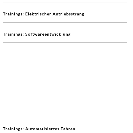
Trainings: Elektrischer Antriebsstrang
Trainings: Softwareentwicklung
Trainings: Automatisiertes Fahren
IMPRESSUM
DATENSCHUTZERKLÄRUNG
COOKIE EINSTELLUNGEN
DE
EN
JA
© 2026 MdynamiX