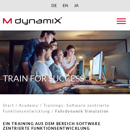
DE
EN
JA
Skip
to
content
TRAIN FOR SUCCESS
Start
/
Academy
/
Trainings: Software zentrierte
Funktionsentwicklung
/
Fahrdynamik Simulation
EIN TRAINING AUS DEM BEREICH SOFTWARE
ZENTRIERTE FUNKTIONSENTWICKLUNG