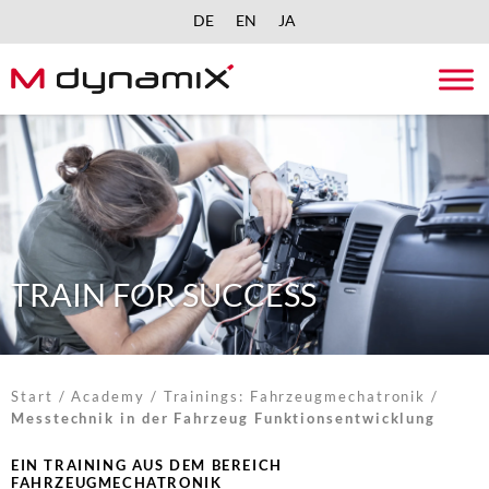
DE
EN
JA
Skip
to
content
TRAIN FOR SUCCESS
Start
/
Academy
/
Trainings: Fahrzeugmechatronik
/
Messtechnik in der Fahrzeug Funktionsentwicklung
EIN TRAINING AUS DEM BEREICH
FAHRZEUGMECHATRONIK