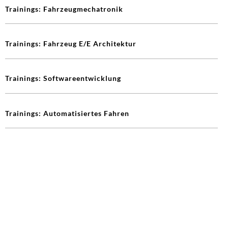
Trainings: Fahrzeugmechatronik
Trainings: Fahrzeug E/E Architektur
Trainings: Softwareentwicklung
Trainings: Automatisiertes Fahren
Trainings: Software zentrierte Funktionsentwicklung
IMPRESSUM
DATENSCHUTZERKLÄRUNG
COOKIE EINSTELLUNGEN