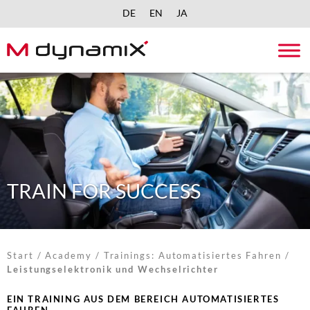
DE
EN
JA
Skip
to
content
TRAIN FOR SUCCESS
Start
/
Academy
/
Trainings: Automatisiertes Fahren
/
Leistungselektronik und Wechselrichter​
EIN TRAINING AUS DEM BEREICH AUTOMATISIERTES
FAHREN