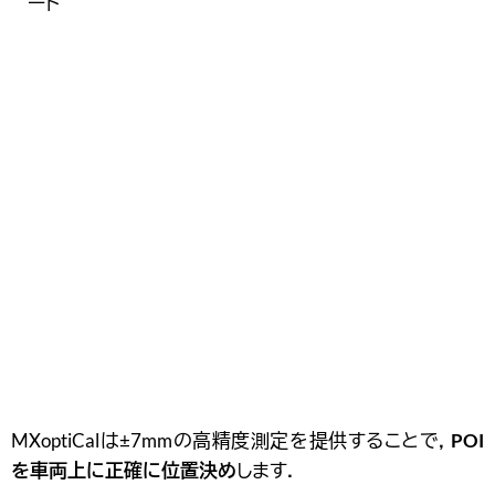
ート
MXoptiCalは±7mmの高精度測定を提供することで，
POI
を車両上に正確に位置決め
します．
3Dビューによる視覚的なPOI確認
MXoptiCalの新機能である3Dビューは，
算出された全POI
を動的な3D空間で精密に可視化
します．この機能により
評価結果の迅速かつ容易な検証が可能となり，誤差の低
減に寄与します．