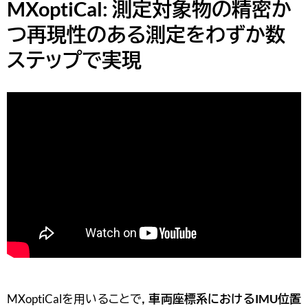
MXoptiCal: 測定対象物の精密か
つ再現性のある測定をわずか数
ステップで実現
MXoptiCalを用いることで，
車両座標系における
IMU
位置