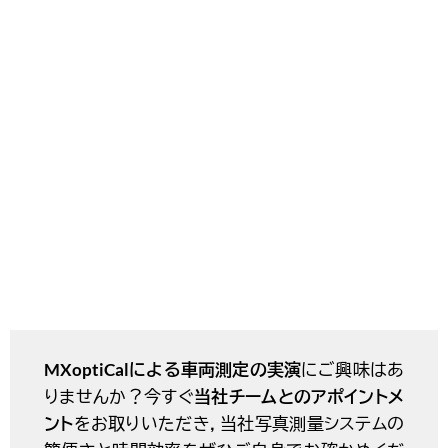
MXoptiCalによる車両測定の実演
にご興味はあ
りませんか？今すぐ
当社チームとのアポイントメ
ント
をお取りいただき，当社写真測量システムの
簡便さと時間効率をぜひご自身でお確かめくだ
さい！
Tristan Schwandke
Head of Sales & Marketing
+49 1515 5345 660