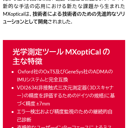
新的な手法の応用における新たな課題から生まれた
MXopticalは，
技術者による技術者のための先進的なソリ
ューションとして開発
されました．
光学測定ツール MXoptiCal
の
主な特徴
Oxford社のOxTS及びGeneSys社のADMAの
IMUシステムと完全互換
VDI2634(非接触式三次元測定器（3Dスキャナ
ー）の精度を評価するためのドイツの規格)に基
づく精度 ±7mm
エラー検出および精度監視のための継続的自
己診断
直感的なユーザーインターフェースによるミス